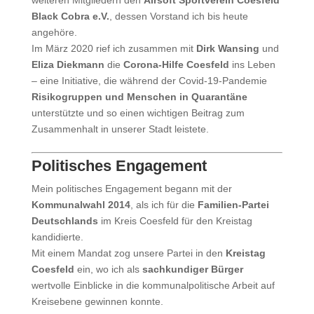
weiteren Mitgliedern den
Airsoft Sportverein Coesfeld
Black Cobra e.V.
, dessen Vorstand ich bis heute
angehöre.
Im März 2020 rief ich zusammen mit
Dirk Wansing
und
Eliza Diekmann
die
Corona-Hilfe Coesfeld
ins Leben
– eine Initiative, die während der Covid-19-Pandemie
Risikogruppen und Menschen in Quarantäne
unterstützte und so einen wichtigen Beitrag zum
Zusammenhalt in unserer Stadt leistete.
Politisches Engagement
Mein politisches Engagement begann mit der
Kommunalwahl 2014
, als ich für die
Familien-Partei
Deutschlands
im Kreis Coesfeld für den Kreistag
kandidierte.
Mit einem Mandat zog unsere Partei in den
Kreistag
Coesfeld
ein, wo ich als
sachkundiger Bürger
wertvolle Einblicke in die kommunalpolitische Arbeit auf
Kreisebene gewinnen konnte.